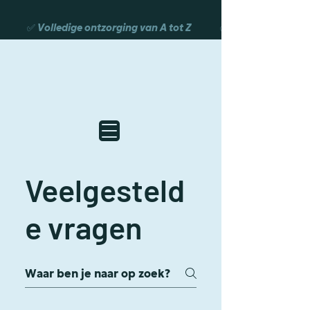
             ✅ Volledige ontzorging van A tot Z              ✅ Vrijblijven
Veelgesteld
e vragen